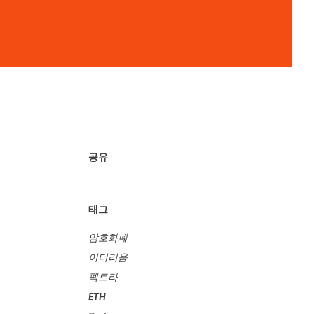
공유
태그
암호화폐
이더리움
펙트라
ETH