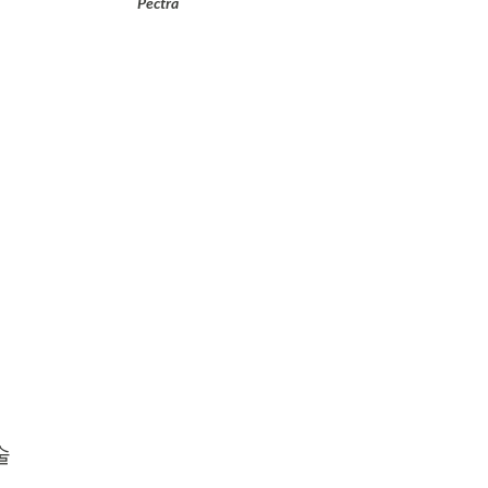
Pectra
술