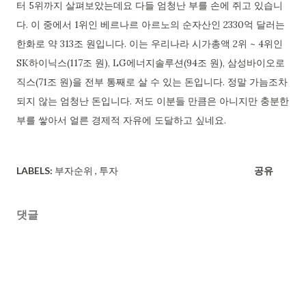
터 5위까지 살펴보았는데요 다들 엄청난 부를 손에 쥐고 있습니
다. 이 중에서 1위인 베르나르 아르노의 순자산인 2330억 달러는
한화로 약 313조 원입니다. 이는 우리나라 시가총액 2위 ~ 4위인
SK하이닉스(117조 원), LG에너지솔루션(94조 원), 삼성바이오로
직스(71조 원)을 전부 통째로 살 수 있는 돈입니다. 정말 가늠조차
되지 않는 엄청난 돈입니다. 저도 이분들 만큼은 아니지만 충분한
부를 쌓아서 얼른 경제적 자유에 도달하고 싶네요.
LABELS:
부자순위
투자
공유
댓글